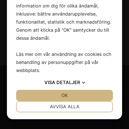
information om dig för olika ändamål,
inklusive: bättre användarupplevelse,
funktionalitet, statistik och marknadsföring.
Genom att klicka på "OK" samtycker du till
dessa ändamål.
Läs mer om vår användning av cookies och
behandling av personuppgifter på vår
webbplats.
VISA
DETALJER
Till salu
JA
NEJ
OK
JA
NEJ
Husbilar
NÖDVÄNDIG
INSTÄLLNINGAR
Personbilar
AVVISA ALLA
Övriga fordon
JA
NEJ
JA
NEJ
MARKNADSFÖRING
STATISTIK