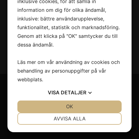
inklusive cookies, för att samla in
information om dig för olika ändamål,
inklusive: bättre användarupplevelse,
funktionalitet, statistik och marknadsföring.
Genom att klicka på "OK" samtycker du till
dessa ändamål.
Läs mer om vår användning av cookies och
behandling av personuppgifter på vår
webbplats.
VISA
DETALJER
Till salu
JA
NEJ
OK
JA
NEJ
Husbilar
NÖDVÄNDIG
INSTÄLLNINGAR
Personbilar
AVVISA ALLA
Övriga fordon
JA
NEJ
JA
NEJ
MARKNADSFÖRING
STATISTIK