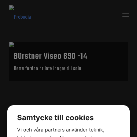
Toggl
naviga
Bürstner Viseo 690 -14
Detta fordon är inte längre till salu
Samtycke till cookies
Vi och våra partners använder teknik,