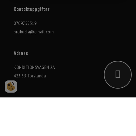
Kontaktuppgifter
0709755319
probudia@gmail.com
Adress
KONDITIONSVÄGEN 2A
423 63 Torslanda
2026 © Probudia AB
Integritetspolicy
|
Cookies