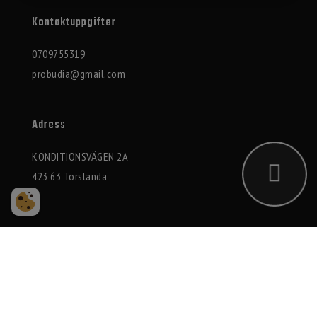
Kontaktuppgifter
0709755319
probudia@gmail.com
Adress
KONDITIONSVÄGEN 2A
423 63 Torslanda
2026 © Probudia AB
Integritetspolicy
|
Cookies