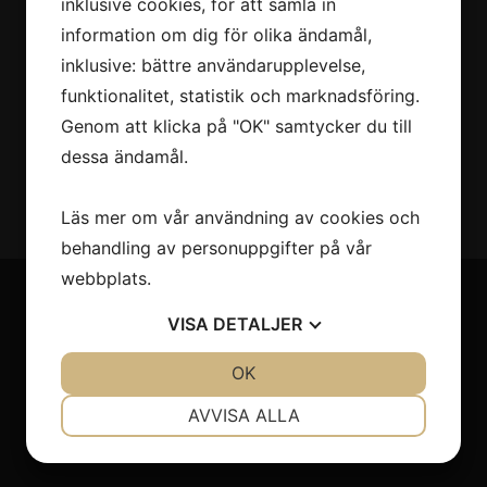
inklusive cookies, för att samla in
information om dig för olika ändamål,
inklusive: bättre användarupplevelse,
funktionalitet, statistik och marknadsföring.
Genom att klicka på "OK" samtycker du till
dessa ändamål.
Läs mer om vår användning av cookies och
behandling av personuppgifter på vår
webbplats.
VISA
DETALJER
Till salu
JA
NEJ
OK
JA
NEJ
Husbilar
NÖDVÄNDIG
INSTÄLLNINGAR
Personbilar
AVVISA ALLA
Övriga fordon
JA
NEJ
JA
NEJ
MARKNADSFÖRING
STATISTIK