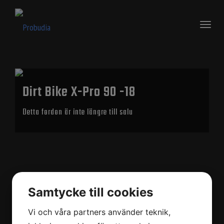
Toggl
naviga
Dirt Bike X-Pro 90 -18
Detta fordon är inte längre till salu
Samtycke till cookies
Vi och våra partners använder teknik,