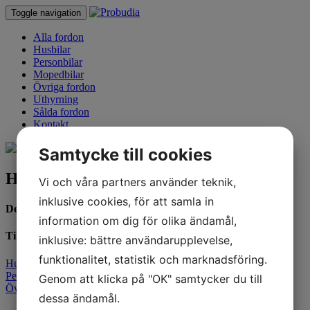
Toggle navigation
Alla fordon
Husbilar
Personbilar
Mopedbilar
Övriga fordon
Uthyrning
Sålda fordon
Kontakt
Samtycke till cookies
Hobby Toskana D 650 es -07
Vi och våra partners använder teknik,
inklusive cookies, för att samla in
Detta fordon är inte längre till salu
information om dig för olika ändamål,
Till salu
inklusive: bättre användarupplevelse,
funktionalitet, statistik och marknadsföring.
Husbilar
Personbilar
Genom att klicka på "OK" samtycker du till
Övriga fordon
dessa ändamål.