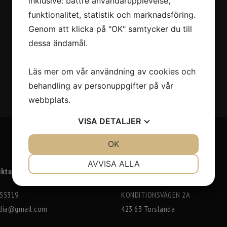
inklusive: bättre användarupplevelse,
funktionalitet, statistik och marknadsföring.
Genom att klicka på "OK" samtycker du till
dessa ändamål.
Läs mer om vår användning av cookies och
behandling av personuppgifter på vår
webbplats.
VISA
DETALJER
JA
NEJ
OK
JA
NEJ
NÖDVÄNDIG
INSTÄLLNINGAR
AVVISA ALLA
ktuppgifter
Adress
JA
NEJ
JA
NEJ
55319
KONDITIONSVÄGEN 2A
MARKNADSFÖRING
STATISTIK
dia@gmail.com
423 63 Torslanda