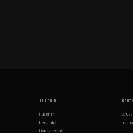
Till salu
Konta
Husbilar
07097
Personbilar
probu
Övriga fordon