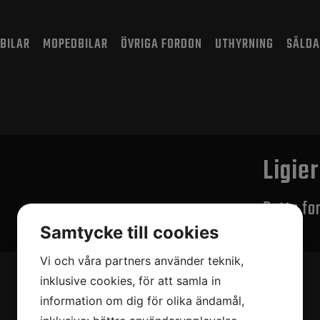
BILAR
MOPEDBILAR
ÖVRIGA FORDON
UTHYRNING
SÅLDA
Ligie
Detta for
Samtycke till cookies
Vi och våra partners använder teknik,
inklusive cookies, för att samla in
information om dig för olika ändamål,