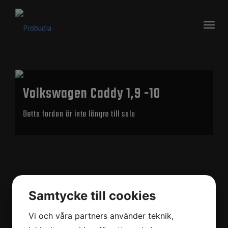
Toggl
naviga
Volkswagen Caddy 1,9 -10
Detta fordon är inte längre till salu
Samtycke till cookies
Vi och våra partners använder teknik,