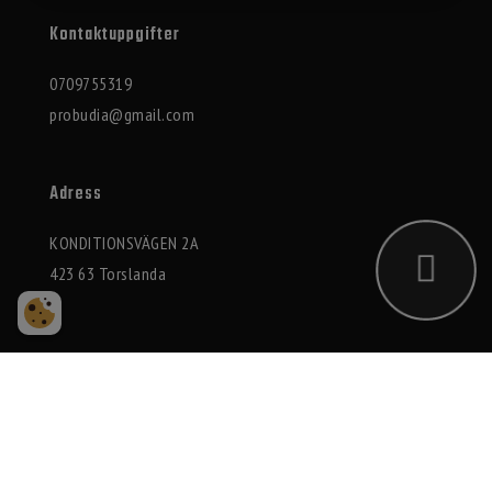
Kontaktuppgifter
0709755319
probudia@gmail.com
Adress
KONDITIONSVÄGEN 2A
423 63 Torslanda
2026 © Probudia AB
Integritetspolicy
|
Cookies