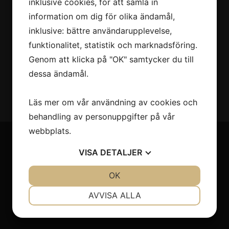
inklusive cookies, för att samla in
information om dig för olika ändamål,
inklusive: bättre användarupplevelse,
funktionalitet, statistik och marknadsföring.
Genom att klicka på "OK" samtycker du till
dessa ändamål.
Läs mer om vår användning av cookies och
behandling av personuppgifter på vår
webbplats.
VISA
DETALJER
Till salu
JA
NEJ
OK
JA
NEJ
Husbilar
NÖDVÄNDIG
INSTÄLLNINGAR
Personbilar
AVVISA ALLA
Övriga fordon
JA
NEJ
JA
NEJ
MARKNADSFÖRING
STATISTIK