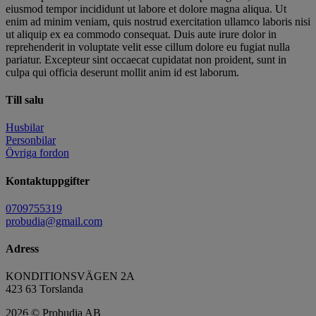
eiusmod tempor incididunt ut labore et dolore magna aliqua. Ut
enim ad minim veniam, quis nostrud exercitation ullamco laboris nisi
ut aliquip ex ea commodo consequat. Duis aute irure dolor in
reprehenderit in voluptate velit esse cillum dolore eu fugiat nulla
pariatur. Excepteur sint occaecat cupidatat non proident, sunt in
culpa qui officia deserunt mollit anim id est laborum.
Till salu
Husbilar
Personbilar
Övriga fordon
Kontaktuppgifter
0709755319
probudia@gmail.com
Adress
KONDITIONSVÄGEN 2A
423 63 Torslanda
2026 © Probudia AB