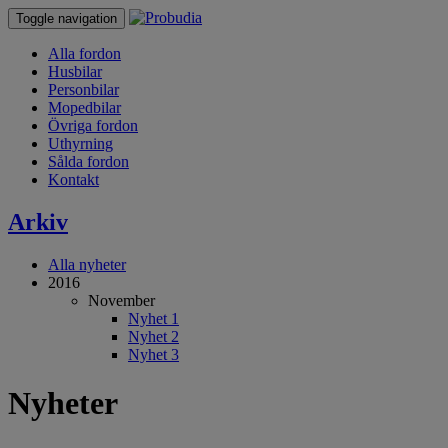
Toggle navigation
Alla fordon
Husbilar
Personbilar
Mopedbilar
Övriga fordon
Uthyrning
Sålda fordon
Kontakt
Arkiv
Alla nyheter
2016
November
Nyhet 1
Nyhet 2
Nyhet 3
Nyheter