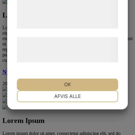
de har indsamlet gennem din brug af deres
Lorem Ipsum
tjenester. Ved at klikke på 'OK' giver du
samtykke til disse formål.
Lorem ipsum dolor sit amet, consectetur adipiscing elit, sed do
eiusmod tempor incididunt ut labore et dolore magna aliqua. Ut
enim ad minim veniam, quis nostrud exercitation ullamco laboris nisi
Læs mere om vores brug af cookies og
ut aliquip ex ea commodo consequat. Duis aute irure dolor in
behandling af persondata på vores
reprehenderit in voluptate velit esse cillum dolore eu fugiat nulla
pariatur. Excepteur sint occaecat cupidatat non proident, sunt in
hjemmeside.
culpa qui officia deserunt mollit anim id est laborum.
Nyhet 3
2016-11-10 17:00:00
OK
NØDVENDIGE
PRÆFERENCER
AFVIS ALLE
MARKETING
STATISTIK
Lorem Ipsum
Lorem ipsum dolor sit amet, consectetur adipiscing elit, sed do