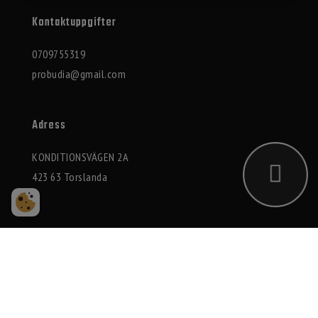
Kontaktuppgifter
0709755319
probudia@gmail.com
Adress
KONDITIONSVÄGEN 2A
423 63 Torslanda
2026 © Probudia AB
Integritetspolicy
|
Cookies