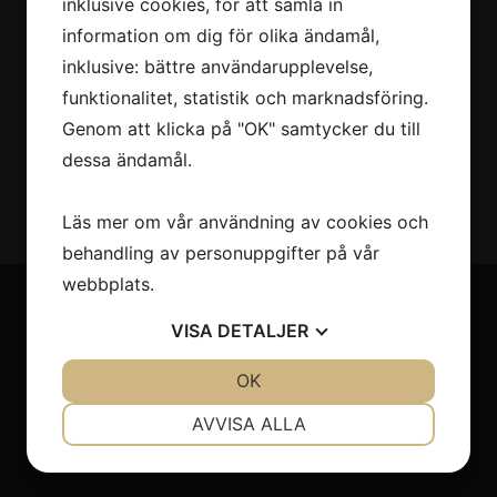
inklusive cookies, för att samla in
information om dig för olika ändamål,
inklusive: bättre användarupplevelse,
funktionalitet, statistik och marknadsföring.
Genom att klicka på "OK" samtycker du till
dessa ändamål.
Läs mer om vår användning av cookies och
behandling av personuppgifter på vår
webbplats.
VISA
DETALJER
Till salu
JA
NEJ
OK
JA
NEJ
Husbilar
NÖDVÄNDIG
INSTÄLLNINGAR
Personbilar
AVVISA ALLA
Övriga fordon
JA
NEJ
JA
NEJ
MARKNADSFÖRING
STATISTIK